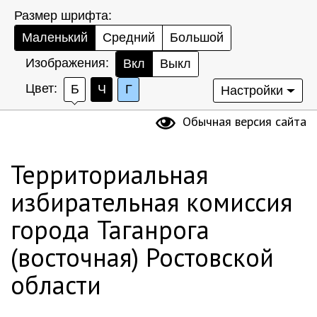
Размер шрифта:
Маленький
Средний
Большой
Изображения:
Вкл
Выкл
Цвет:
Б
Ч
Г
Настройки
Обычная версия сайта
Территориальная
избирательная комиссия
города Таганрога
(восточная) Ростовской
области