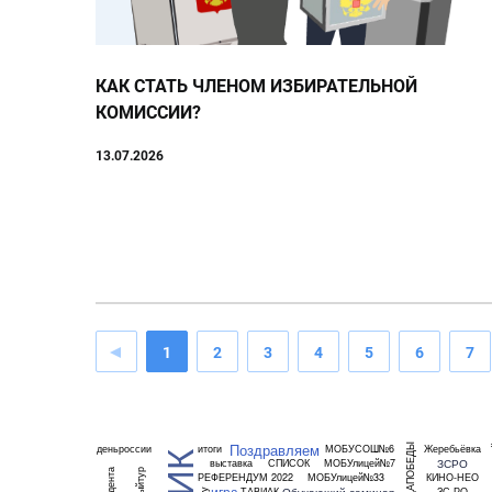
КАК СТАТЬ ЧЛЕНОМ ИЗБИРАТЕЛЬНОЙ
КОМИССИИ?
13.07.2026
1
2
3
4
5
6
7
Поздравляем
ЛИЦАПОБЕДЫ
деньроссии
итоги
МОБУСОШ№6
Жеребьёвка
Ден
ТИК
ЗСРО
выставка
СПИСОК
МОБУлицей№7
РЕФЕРЕНДУМ 2022
МОБУлицей№33
КИНО-НЕО
игра
Обучающий семинар
ТАВИАК
ЗС РО