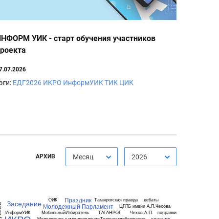
НФОРМ УИК - старт обучения участников
роекта
7.07.2026
эги:
ЕДГ2026
ИКРО
ИнформУИК
ТИК
ЦИК
АРХИВ
Месяц
2026
Праздник
ОИК
Таганрогская правда
дебаты
Заседание
теля
Молодежный Парламент
ЦГПБ имени А.П.Чехова
ИнформУИК
МобильныйИзбиратель
ТАГАНРОГ
Чехов А.П.
поправки
конкурс
Молодежное самоуправление
Творчествобезграниц