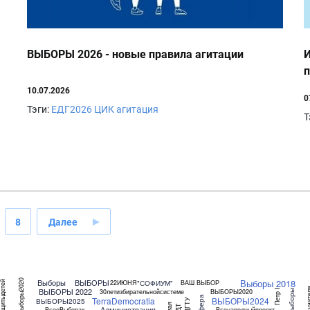
ВЫБОРЫ 2026 - новые правила агитации
И
п
10.07.2026
0
Тэги:
ЕДГ2026
ЦИК
агитация
Т
8
Далее
Выборы 2018
Выборы
ВЫБОРЫ
Выборы2020
"СОФИУМ"
22ИЮНЯ
ВАШ ВЫБОР
ьзащитыдетей
Деньучи
ВЫБОРЫ 2022
Петр I
30летизбирательнойсистеме
ВЫБОРЫ2020
ГАС_Выборы
TerraDemocratia
ВЫБОРЫ2024
ВЫБОРЫ2025
ДГТУ
9мая
ДДТ
Администрация
ВсеоВыборах
Всенародныйпроект