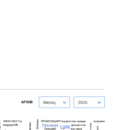
АРХИВ
Месяц
2026
КИНО-НЕО
Таг
ПРОМОАКЦИИ
Таганрогская правда
поправки
Праздник
ИнформУИК
деньроссии
ЦИК
Победа80
выставка