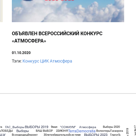
ОБЪЯВЛЕН ВСЕРОССИЙСКИЙ КОНКУРС
«АТМОСФЕРА»
01.10.2020
Тэги:
Конкурс
ЦИК
Атмосфера
ВЫБОРЫ 2019
ГАС_Выборы
"СОФИУМ"
Атмосфера
га
9мая
Выборы 2020
TerraDemocratia
Выборы
ЬПОБЕДЫ
ВАШ ВЫБОР
22ИЮНЯ
ВолонтерыТаганрога
ВЫБОРЫ 2023
ДЭГ
Всенародныйпроект
30летизбирательнойсистеме
ГлаголЪ