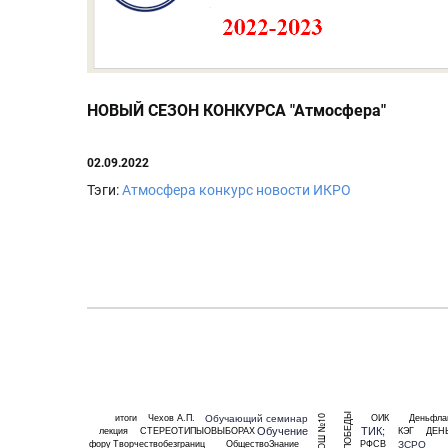
НОВЫЙ СЕЗОН КОНКУРСА "Атмосфера"
02.09.2022
Тэги:
Атмосфера
конкурс
новости ИКРО
ЛИЦАПОБЕДЫ
Обучающий семинар
итоги
Чехов А.П.
ОИК
Деньфла
Обучение
ТИК;
лекция
СТЕРЕОТИПЫОВЫБОРАХ
КЭГ
ДЕН
ЗСРО
фору
Творчествобезграниц
ОбществоЗнание
РФСВ