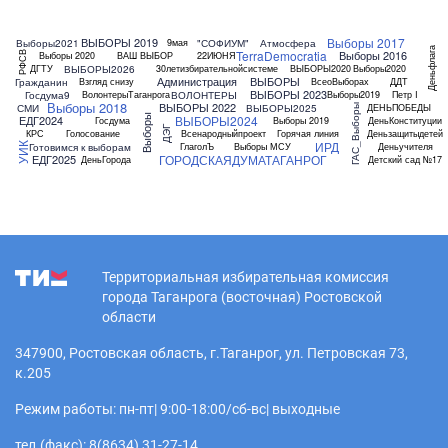
Выборы 2017
ВЫБОРЫ 2019
Выборы2021
"СОФИУМ"
Атмосфера
9мая
Деньфлага
TerraDemocratia
Выборы 2016
РФСВ
Выборы 2020
ВАШ ВЫБОР
22ИЮНЯ
ВЫБОРЫ2026
ДГТУ
30летизбирательнойсистеме
ВЫБОРЫ2020
Выборы2020
Администрация
ВЫБОРЫ
Гражданин
Взгляд снизу
ВсеоВыборах
ДДТ
ВЫБОРЫ 2023
Госдума9
ВОЛОНТЕРЫ
ВолонтерыТаганрога
Выборы2019
Петр I
Выборы 2018
ВЫБОРЫ 2022
СМИ
ВЫБОРЫ2025
ДЕНЬПОБЕДЫ
ГАС_Выборы
ВЫБОРЫ2024
Выборы
ЕДГ2024
Госдума
Выборы 2019
ДеньКонституции
ДЭГ
КРС
Голосование
Всенародныйпроект
Горячая линия
Деньзащитыдетей
ИРД
Готовимся к выборам
ГлаголЪ
Выборы МСУ
Деньучителя
УИК
ГОРОДСКАЯДУМАТАГАНРОГ
ЕДГ2025
ДеньГорода
Детский сад №17
Территориальная избирательная комиссия
города Таганрога (восточная) Ростовской
области
347900, Ростовская область, г.Таганрог, ул. Петровская 73,
к.205
Режим работы: пн-пт| 9:00-18:00/сб-вс| выходные
тел.(факс): 8(8634) 31-27-14