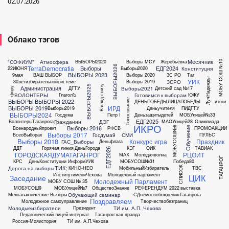
02.07.2026
Облако тэгов
Месячник
"СОФИУМ"
Атмосфера
ВЫБОРЫ2020
Выборы МСУ
Жеребьёвка
МОБУ СОШ №10
ВЫБОРЫ2026
TerraDemocratia
Выборы
ЕДГ2024
Конституция
22ИЮНЯ
Выборы2020
ВЫБОРЫ 2023
9мая
ВАШ ВЫБОР
Выборы 2020
ЗС РО
Таг
ЛучНадежды
УИК
ЗСРО
30летизбирательнойсистеме
Выборы 2019
ВЫБОРЫ2025
Взгляд снизу
Администрация
Выборы2021
ДГТУ
Детский сад №17
фору
ВОЛОНТЕРЫ
Готовимся к выборам
ГлаголЪ
ЮФУ
Голосование
ВЫБОРЫ
ВЫБОРЫ 2022
ДЕНЬПОБЕДЫ
ЛИЦАПОБЕДЫ
итоги
ИРД
ВЫБОРЫ 2019
Выборы2019
Деньучителя
ПИДГТУ
ВЫБОРЫ2024
Госдума
Петр I
Деньзащитыдетей
МОБУлицей№33
ЕДГ2025
Гражданин
ДЭГ
ВолонтерыТаганрога
МАОУлицей28
Олимпиада
ИКРО
Выборы 2016
Обучение
Всенародныйпроект
РФСВ
ПРОМОАКЦИИ
МОБУСОШ№6
Выборы 2017
Госдума9
СМИ
ВсеоВыборах
ПУЛЬС
Выборы 2018
Конкурс
игра
Праздник
ГАС_Выборы
Деньфлага
ДДТ
Горячая линия
ДеньГорода
КЭГ
ОИК
ТАВИАК
ЕДГ2026
ГОРОДСКАЯДУМАТАГАНРОГ
РЦОИТ
МАХ
Молодаяволна
ТАГАНРОГ
КРС
ДеньКонституции
ИнформУИК
МОБУСОШ№31
Победа80
ТИК;
СПИСОК
Дорога на выборы
КИНО-НЕО
МобильныйИзбиратель
ТВС
ИнститутимениЧехова
Молодежный парламент
ЦИК
Заседание
Молодежный Парламент
МОБУ СОШ № 35
МОБУСОШ9
МОБУлицей№7
ОбществоЗнание
РЕФЕРЕНДУМ 2022
выставка
Обучающий семинар
Межгалактические Выборы
СДнемосвобожденияТаганрога
Поздравляем
Молодежное самоуправление
Творчествобезграниц
Молодыеизбиратели
ТИ им. А.П. Чехова
Президент
Педагогический лицей-интернат
Таганрогская правда
Россия-Мояистория
ТИ им. А.П.Чехова