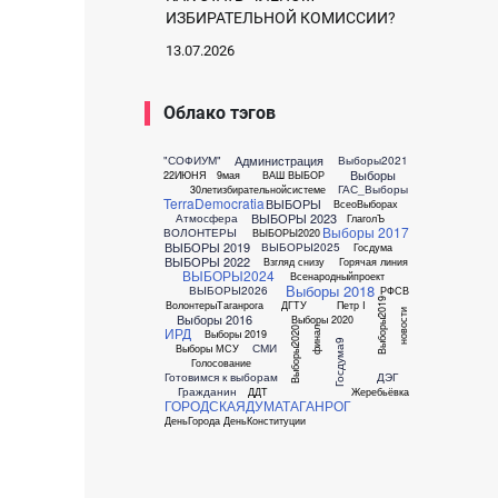
ИЗБИРАТЕЛЬНОЙ КОМИССИИ?
13.07.2026
Облако тэгов
Администрация
"СОФИУМ"
Выборы2021
Выборы
22ИЮНЯ
9мая
ВАШ ВЫБОР
ГАС_Выборы
30летизбирательнойсистеме
TerraDemocratia
ВЫБОРЫ
ВсеоВыборах
ВЫБОРЫ 2023
Атмосфера
ГлаголЪ
Выборы 2017
ВОЛОНТЕРЫ
ВЫБОРЫ2020
ВЫБОРЫ 2019
ВЫБОРЫ2025
Госдума
ВЫБОРЫ 2022
Взгляд снизу
Горячая линия
ВЫБОРЫ2024
Всенародныйпроект
Выборы 2018
ВЫБОРЫ2026
РФСВ
Выборы2019
ВолонтерыТаганрога
ДГТУ
Петр I
новости
Выборы 2016
Выборы 2020
ИРД
Выборы2020
финал
Выборы 2019
Госдума9
СМИ
Выборы МСУ
Голосование
Готовимся к выборам
ДЭГ
Гражданин
ДДТ
Жеребьёвка
ГОРОДСКАЯДУМАТАГАНРОГ
ДеньГорода
ДеньКонституции