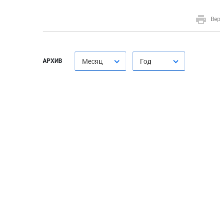
Вер
АРХИВ
Месяц
Год