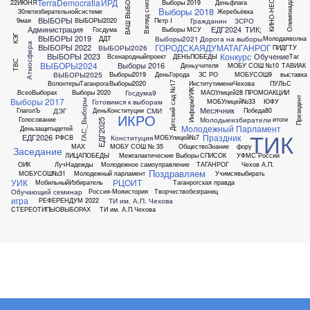
ВАШ ВЫБОР
Взгляд снизу
TerraDemocratia
ИРД
22ИЮНЯ
Выборы 2019
Деньфлага
КИНО-НЕО
Олимпиада
Выборы 2018
30летизбирательнойсистеме
Жеребьёвка
ВЫБОРЫ
Гражданин
ЗСРО
9мая
ВЫБОРЫ2020
Петр I
Администрация
ЕДГ2024
ТИК;
Госдума
Выборы МСУ
КЭГ
ВЫБОРЫ 2019
Выборы2021
Дорога на выборы
ДДТ
Молодаяволна
Атмосфера
ГОРОДСКАЯДУМАТАГАНРОГ
ВЫБОРЫ 2022
ВЫБОРЫ2026
ПИДГТУ
Конкурс
ВЫБОРЫ 2023
Обучение
Всенародныйпроект
ДЕНЬПОБЕДЫ
Таг
ТВС
ВЫБОРЫ2024
Выборы 2016
Деньучителя
МОБУ СОШ №10
ТАВИАК
ВЫБОРЫ2025
Выборы2019
ДеньГорода
ЗС РО
МОБУСОШ9
выставка
ВолонтерыТаганрога
Выборы2020
ИнститутимениЧехова
ПУЛЬС
Детский сад №17
ИнформУИК
Госдума9
ВсеоВыборах
Выборы 2020
МАОУлицей28
ПРОМОАКЦИИ
Президент
Выборы 2017
Готовимся к выборам
МОБУлицей№33
ЮФУ
ГАС_Выборы
Месячник
ДЭГ
СМИ
ГлаголЪ
ДеньКонституции
Победа80
ИКРО
Молодыеизбиратели
Голосование
итоги
ЕДГ2025
Молодежный Парламент
Деньзащитыдетей
ТИК
Праздник
ЕДГ2026
Конституция
РФСВ
МОБУлицей№7
МАХ
МОБУ СОШ № 35
ОбществоЗнание
фору
Заседание
ЛИЦАПОБЕДЫ
Межгалактические Выборы
СПИСОК
УФМС России
ОИК
ЛучНадежды
Молодежное самоуправление
ТАГАНРОГ
Чехов А.П.
Поздравляем
МОБУСОШ№31
Молодежный парламент
Учимсявыбирать
УИК
РЦОИТ
МобильныйИзбиратель
Таганрогская правда
Обучающий семинар
Россия-Мояистория
Творчествобезграниц
игра
ТИ им. А.П. Чехова
РЕФЕРЕНДУМ 2022
СТЕРЕОТИПЫОВЫБОРАХ
ТИ им. А.П.Чехова