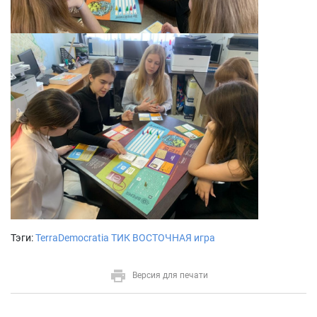
Тэги:
TerraDemocratia
ТИК ВОСТОЧНАЯ
игра
Версия для печати