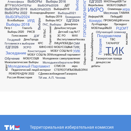
ГОРОДСКАЯДУМАТАГАНРОГ
ВЫБОРЫ
Выборы 2016
ЕДГ2025
Атмосфера
МАОУлицей28
Таг
ВОЛОНТЕРЫ
ВЫБОРЫ2026
ДГТУ
ДДТ
Жеребьёвка
МОБУСОШ№31
ИКРО
игра
ВЫБОРЫ 2019
ВЫБОРЫ2025
Выборы2019
Олимпиада
ВЫБОРЫ 2022
Месячник
Выборы2021
Всенародныйпроект
ТАВИАК
ВЫБОРЫ2024
Гражданин
Выборы 2019
ИнформУИК
Победа80
ИРД
Конкурс
Выборы
ЕДГ2024
ВсеоВыборах
Выборы МСУ
ПРОМОАКЦИИ
итоги
Выборы 2018
ГАС_Выборы
Деньфлага
ЛучНадежды
Президент
РЦОИТ
Петр I
ГлаголЪ
ДеньКонституции
МОБУлицей№33
Горячая линия
ПУЛЬС
Обучающий семинар
Выборы 2020
РФСВ
Детский сад №17
МобильныйИзбиратель
Поздравляем
выставка
ДЭГ
Голосование
ЗС РО
МАХ
Госдума9
ДеньГорода
ИнститутимениЧехова
ТВС
Праздник
Готовимся к выборам
СМИ
КРС
ЛИЦАПОБЕДЫ
ТАГАНРОГ
ТИК
ОбществоЗнание
ЕДГ2026
ТИК;
ЗСРО
КИНО-НЕО
МОБУСОШ№6
УИК
Конституция
МОБУ СОШ №10
Заседание
МОБУ СОШ № 35
Молодежный парламент
УФМС России
Обучение
МОБУСОШ9
Молодежное самоуправление
Таганрогская правда
Молодыеизбиратели
Межгалактические Выборы
фору
деньроссии
Молодежный Парламент
СПИСОК
икро
дебаты
ЮФУ
Педагогический лицей-интернат
СТЕРЕОТИПЫОВЫБОРАХ
РЕФЕРЕНДУМ 2022
СДнемосвобожденияТаганрога
ТИ им. А.П. Чехова
Россия-Мояистория
Территориальная избирательная комиссия