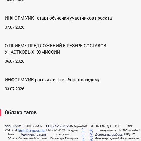
ИНФОРМ УИК - старт обучения участников проекта
07.07.2026
О ПРИЕМЕ ПРЕДЛОЖЕНИЙ В РЕЗЕРВ СОСТАВОВ
УЧАСТКОВЫХ КОМИССИЙ
06.07.2026
ИНФОРМ УИК расскажет о выборах каждому
03.07.2026
Облако тэгов
ВЫБОРЫ 2023
"СОФИУМ"
ВАШ ВЫБОР
Выборы2020
ДЕНЬПОБЕДЫ
КЭГ
ОИК
TerraDemocratia
Выборы 2017
22ИЮНЯ
ВЫБОРЫ2020
Госдума
Деньучителя
МОБУлицей№7
Администрация
Дорога на выборы
9мая
Взгляд снизу
ПИДГТУ
30летизбирательнойсистеме
ВолонтерыТаганрога
Деньзащитыдетей
Молодаяволна