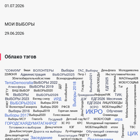
01.07.2026
МОИ ВЫБОРЫ
29.06.2026
Облако тэгов
Выборы
"СОФИУМ"
ВОЛОНТЕРЫ
ГАС_Выборы
9мая
Деньфлага
Молодаяволна
Администрация
ДЕНЬПОБЕДЫ
ВЫБОРЫ2025
22ИЮНЯ
Петр I
ИнститутимениЧехова
Выборы2021
Жеребьёвка
30летизбирательнойсистеме
Всенародныйпроект
МАОУлицей28
ЕДГ2025
TerraDemocratia
ВЫБОРЫ 2022
МОБУСОШ№6
Госдума
Выборы 2018
ВсеоВыборах
ДДТ
ВЫБОРЫ 2019
Атмосфера
Таг
Молодежное самоуправление
МобильныйИзбиратель
ВАШ ВЫБОР
ВЫБОРЫ2020
ДГТУ
ВЫБОРЫ
ТИК;
ВЫБОРЫ2026
Гражданин
ИнформУИК
ИРД
ВЫБОРЫ 2023
ЕДГ2026
Месячник
ДЭГ
Взгляд снизу
ВЫБОРЫ2024
ЕДГ2024
Выборы 2019
ЛИЦАПОБЕДЫ
ДеньГорода
ЮФУ
ЗСРО
ВолонтерыТаганрога
Выборы 2020
РФСВ
МОБУлицей№7
ИКРО
Выборы 2016
Обучение
Выборы2019
Горячая линия
Выборы 2017
Выборы2020
Голосование
Олимпиада
игра
Госдума9
Выборы МСУ
ГлаголЪ
Детский сад №17
МОБУСОШ9
ГОРОДСКАЯДУМАТАГАНРОГ
ЗС РО
КРС
Молодежный парламент
Президент
Готовимся к выборам
Деньучителя
КЭГ
МОБУлицей№33
итоги
ТВС
Дорога на выборы
Обучающий семинар
ДеньКонституции
ЛучНадежды
ЦИК
Конституция
Деньзащитыдетей
ПИДГТУ
Победа80
Заседание
Поздравляем
СМИ
КИНО-НЕО
МОБУСОШ№31