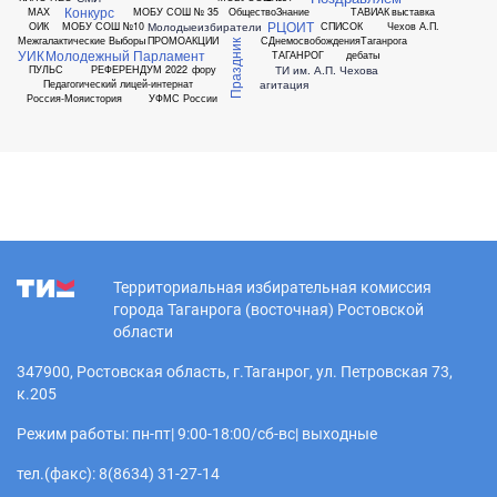
Конкурс
МАХ
МОБУ СОШ № 35
ОбществоЗнание
ТАВИАК
выставка
РЦОИТ
Молодыеизбиратели
ОИК
МОБУ СОШ №10
СПИСОК
Чехов А.П.
Межгалактические Выборы
ПРОМОАКЦИИ
СДнемосвобожденияТаганрога
Праздник
УИК
Молодежный Парламент
ТАГАНРОГ
дебаты
ТИ им. А.П. Чехова
ПУЛЬС
РЕФЕРЕНДУМ 2022
фору
агитация
Педагогический лицей-интернат
Россия-Мояистория
УФМС России
Территориальная избирательная комиссия
города Таганрога (восточная) Ростовской
области
347900, Ростовская область, г.Таганрог, ул. Петровская 73,
к.205
Режим работы: пн-пт| 9:00-18:00/сб-вс| выходные
тел.(факс): 8(8634) 31-27-14