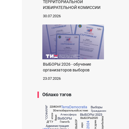
ТЕРРИТОРИАЛЬНОЙ
ИЗБИРАТЕЛЬНОЙ КОМИССИИ
30.07.2026
ВЫБОРЫ 2026 - обучение
организаторов выборов
23.07.2026
Облако тэгов
TerraDemocratia
Выборы
"СОФИУМ"
22ИЮНЯ
Гражданин
30летизбирательнойсистеме
ВЫБОРЫ 2023
Атмосфера
итоги
9мая
ВЫБОРЫ
Жеребьёвка
ВЫБОРЫ2020
ВАШ ВЫБОР
ДГТУ
ГлаголЪ
Госдума
икро
Администрация