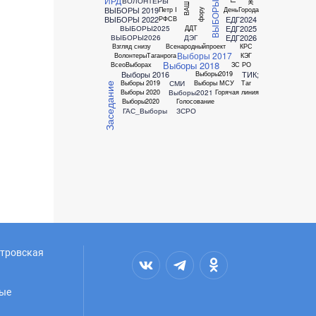
ВЫБОРЫ2024
ИРД
ВОЛОНТЕРЫ
ВЫБОРЫ 2019
Петр I
ДеньГорода
фору
ВЫБОРЫ 2022
ЕДГ2024
РФСВ
ЕДГ2025
ВЫБОРЫ2025
ДДТ
ЕДГ2026
ВЫБОРЫ2026
ДЭГ
Взгляд снизу
Всенародныйпроект
КРС
Выборы 2017
ВолонтерыТаганрога
КЭГ
Выборы 2018
ВсеоВыборах
ЗС РО
Выборы 2016
ТИК;
Выборы2019
СМИ
Выборы 2019
Выборы МСУ
Таг
Заседание
Выборы2021
Выборы 2020
Горячая линия
Выборы2020
Голосование
ГАС_Выборы
ЗСРО
Петровская
ные