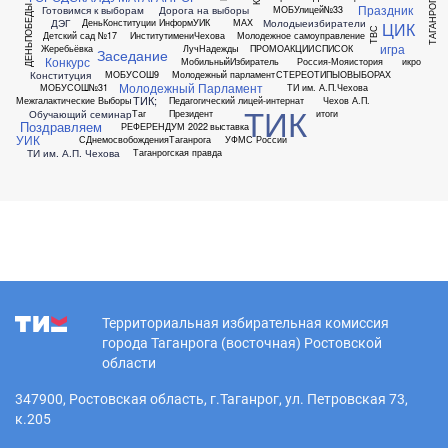
ТАГАНРОГ
Праздник
ДЕНЬПОБЕДЫ
Готовимся к выборам
Дорога на выборы
МОБУлицей№33
ДЭГ
Молодыеизбиратели
ДеньКонституции
ИнформУИК
МАХ
ЦИК
ТВС
Детский сад №17
ИнститутимениЧехова
Молодежное самоуправление
игра
Жеребьёвка
ЛучНадежды
ПРОМОАКЦИИ
СПИСОК
Заседание
Конкурс
МобильныйИзбиратель
Россия-Мояистория
икро
Конституция
МОБУСОШ9
Молодежный парламент
СТЕРЕОТИПЫОВЫБОРАХ
Молодежный Парламент
МОБУСОШ№31
ТИ им. А.П.Чехова
ТИК;
Межгалактические Выборы
Педагогический лицей-интернат
Чехов А.П.
ТИК
Обучающий семинар
Таг
Президент
итоги
Поздравляем
РЕФЕРЕНДУМ 2022
выставка
УИК
СДнемосвобожденияТаганрога
УФМС России
ТИ им. А.П. Чехова
Таганрогская правда
Территориальная избирательная комиссия
города Таганрога (восточная) Ростовской
области
347900, Ростовская область, г.Таганрог, ул. Петровская 73,
к.205