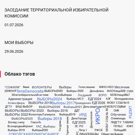
ЗАСЕДАНИЕ ТЕРРИТОРИАЛЬНОЙ ИЗБИРАТЕЛЬНОЙ
КОМИССИИ
01.07.2026
МОИ ВЫБОРЫ
29.06.2026
Облако тэгов
Выборы
Месячник
"СОФИУМ"
ВОЛОНТЕРЫ
9мая
Голосование
КИНО-НЕО
TerraDemocratia
СМИ
22ИЮНЯ
ВЫБОРЫ2020
Выборы 2020
Деньфлага
МАОУлицей28
Госдума9
ЗСРО
30летизбирательнойсистеме
ВсеоВыборах
МОБУлицей№7
ВЫБОРЫ2024
Администрация
ЕДГ2024
Выборы МСУ
КЭГ
Молодаяволна
Выборы 2017
ВЫБОРЫ 2019
ЕДГ2026
Атмосфера
Гражданин
МОБУ СОШ №10
ВЫБОРЫ2026
Выборы2021
ДГТУ
ВАШ ВЫБОР
Деньзащитыдетей
МОБУСОШ№6
РЦОИТ
ИКРО
ВЫБОРЫ
ВЫБОРЫ 2023
Выборы 2016
МОБУ СОШ № 35
ДДТ
ОИК
Деньучителя
ИРД
ВЫБОРЫ 2022
Обучение
ВолонтерыТаганрога
Выборы2019
Выборы 2018
ВЫБОРЫ2025
ДеньГорода
Олимпиада
Горячая линия
ЕДГ2025
Взгляд снизу
ГлаголЪ
ПИДГТУ
ТАВИАК
Госдума
ГАС_Выборы
Всенародныйпроект
ЗС РО
ПУЛЬС
ЮФУ
Выборы 2019
Выборы2020
Петр I
РФСВ
Победа80
КРС
ГОРОДСКАЯДУМАТАГАНРОГ
ЛИЦАПОБЕДЫ
ОбществоЗнание