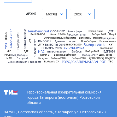
АРХИВ
Месяц
2026
TerraDemocratia
Выборы 2017
ВЫБОРЫ 2022
"СОФИУМ"
Атмосфера
ДЭГ
Взгляд снизу
ПУЛЬС
Выборы 2016
ВОЛОНТЕРЫ
ВАШ ВЫБОР
9мая
22ИЮНЯ
Выборы 2019
Петр I
Гражданин
30летизбирательнойсистеме
ВолонтерыТаганрога
ВЫБОРЫ2025
ОИК
ВЫБОРЫ
Администрация
ВсеоВыборах
Горячая линия
Выборы 2018
ВЫБОРЫ 2019
ДГТУ
ВЫБОРЫ2020
КЭГ
УИК
ВЫБОРЫ2024
ВЫБОРЫ 2023
Голосование
ИРД
Выборы
ЕДГ2024
ВЫБОРЫ2026
КРС
ДДТ
Выборы2019
ГАС_Выборы
Выборы2021
РФСВ
ГлаголЪ
Всенародныйпроект
ДеньГорода
Госдума9
МАХ
Госдума
Выборы 2020
Выборы2020
ДЕНЬПОБЕДЫ
ПИДГТУ
ГОРОДСКАЯДУМАТАГАНРОГ
СМИ
Готовимся к выборам
Выборы МСУ
ТВС
Территориальная избирательная комиссия
города Таганрога (восточная) Ростовской
области
347900, Ростовская область, г.Таганрог, ул. Петровская 73,