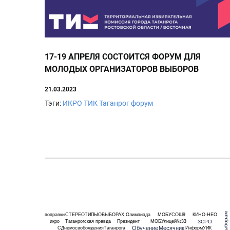
17-19 АПРЕЛЯ СОСТОИТСЯ ФОРУМ ДЛЯ
МОЛОДЫХ ОРГАНИЗАТОРОВ ВЫБОРОВ
21.03.2023
Тэги:
ИКРО
ТИК
Таганрог
форум
поправки
СТЕРЕОТИПЫОВЫБОРАХ
Олимпиада
МОБУСОШ9
КИНО-НЕО
ЗСРО
икро
Таганрогская правда
Президент
МОБУлицей№33
Обучение
Месячник
СДнемосвобожденияТаганрога
ИнформУИК