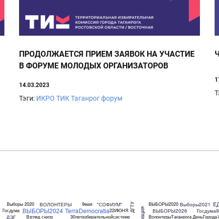
ПРОДОЛЖАЕТСЯ ПРИЕМ ЗАЯВОК НА УЧАСТИЕ
В ФОРУМЕ МОЛОДЫХ ОРГАНИЗАТОРОВ
ВЫБОРОВ
1
14.03.2023
Т
Тэги:
ИКРО
ТИК
Таганрог
форум
Е
ВОЛОНТЕРЫ
"СОФИУМ"
Выборы2021
Выборы 2020
9мая
ВЫБОРЫ2020
ДГТУ
ВЫБОРЫ2024
TerraDemocratia
ВЫБОРЫ2026
Госдума9
Госдума
22ИЮНЯ
ДЭГ
Взгляд снизу
30летизбирательнойсистеме
ВолонтерыТаганрога
ДеньГорода