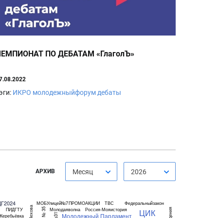
ЧЕМПИОНАТ ПО ДЕБАТАМ «ГлаголЪ»
7.08.2022
эги:
ИКРО
молодежныйфорум
дебаты
АРХИВ
Месяц
2026
ДГ2024
МОБУлицей№7
ПРОМОАКЦИИ
ТВС
Федеральныйзакон
ПИДГТУ
Молодаяволна
Россия-Мояистория
ЦИК
Молодежный Парламент
Жеребьёвка